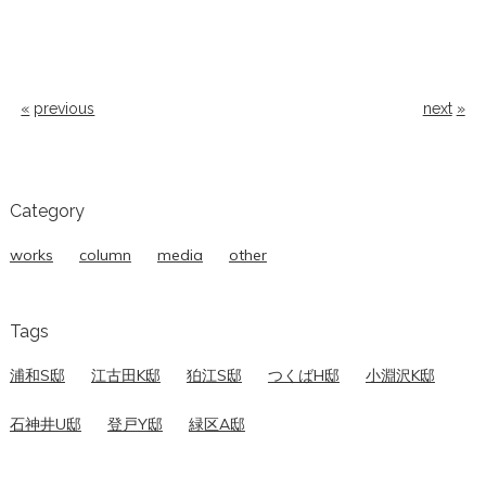
previous
next
Category
works
column
media
other
Tags
浦和S邸
江古田K邸
狛江S邸
つくばH邸
小淵沢K邸
石神井U邸
登戸Y邸
緑区A邸