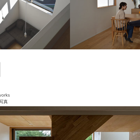
orks
写真