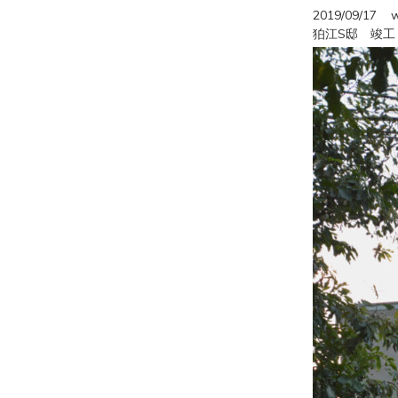
2019/09/17
w
狛江S邸 竣工